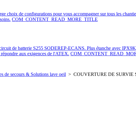
arge choix de configurations pour vous accompagner sur tous les chanti
soins.
COM_CONTENT_READ_MORE_TITLE
e-circuit de batterie S255 SODEREP-ECANS. Plus étanche avec IPX9K,
de répondre aux exigences de l'ATEX.
COM_CONTENT_READ_MOR
es de secours & Solutions lave oeil
>
COUVERTURE DE SURVIE S