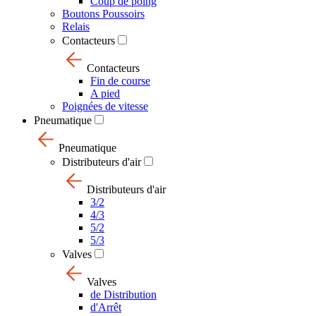
Coup de poing
Boutons Poussoirs
Relais
Contacteurs
Contacteurs
Fin de course
A pied
Poignées de vitesse
Pneumatique
Pneumatique
Distributeurs d'air
Distributeurs d'air
3/2
4/3
5/2
5/3
Valves
Valves
de Distribution
d'Arrêt