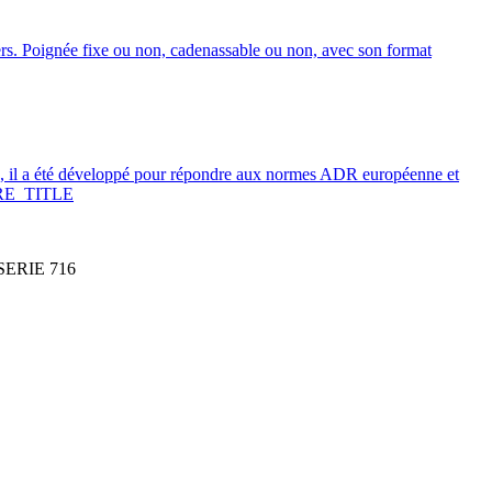
ers. Poignée fixe ou non, cadenassable ou non, avec son format
 il a été développé pour répondre aux normes ADR européenne et
E_TITLE
ERIE 716