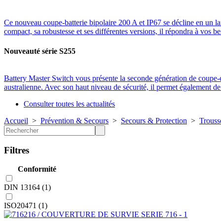
Ce nouveau coupe-batterie bipolaire 200 A et IP67 se décline en un l
compact, sa robustesse et ses différentes versions, il répondra à vos be
Nouveauté série S255
Battery Master Switch vous présente la seconde génération de coup
australienne. Avec son haut niveau de sécurité, il permet également 
Consulter toutes les actualités
Accueil
>
Prévention & Secours
>
Secours & Protection
>
Trouss
Filtres
Conformité
DIN 13164 (1)
ISO20471 (1)