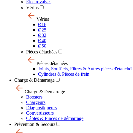
Electrovalves
Vérins
Vérins
Ø16
Ø25
Ø32
Ø40
Ø50
Pièces détachées
Pièces détachées
Joints, Soufflets, Filtres & Autres pièces d'etanchéi
Cylindres & Pièces de frein
Charge & Démarrage
Charge & Démarrage
Boosters
Chargeurs
Diagnostiqueurs
Convertisseurs
Câbles & Pinces de démarrage
Prévention & Secours