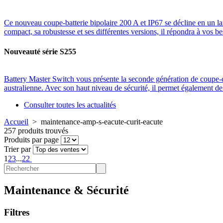
Ce nouveau coupe-batterie bipolaire 200 A et IP67 se décline en un l
compact, sa robustesse et ses différentes versions, il répondra à vos be
Nouveauté série S255
Battery Master Switch vous présente la seconde génération de coup
australienne. Avec son haut niveau de sécurité, il permet également 
Consulter toutes les actualités
Accueil
>
maintenance-amp-s-eacute-curit-eacute
257 produits trouvés
Produits par page
Trier par
1
2
3
...
22
Maintenance & Sécurité
Filtres