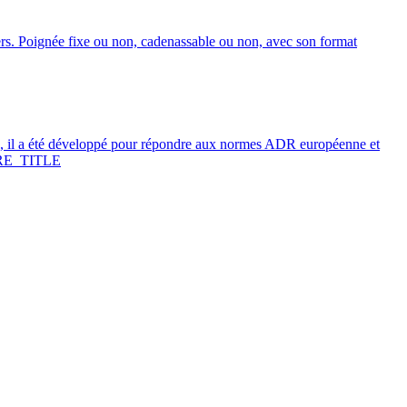
ers. Poignée fixe ou non, cadenassable ou non, avec son format
 il a été développé pour répondre aux normes ADR européenne et
E_TITLE