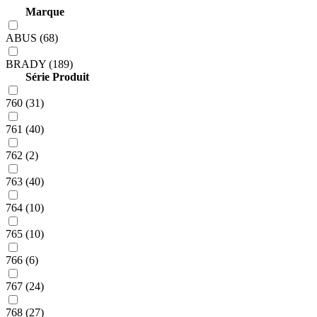
Marque
ABUS (68)
BRADY (189)
Série Produit
760 (31)
761 (40)
762 (2)
763 (40)
764 (10)
765 (10)
766 (6)
767 (24)
768 (27)