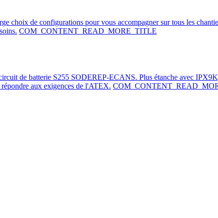
arge choix de configurations pour vous accompagner sur tous les chanti
soins.
COM_CONTENT_READ_MORE_TITLE
e-circuit de batterie S255 SODEREP-ECANS. Plus étanche avec IPX9K,
de répondre aux exigences de l'ATEX.
COM_CONTENT_READ_MOR