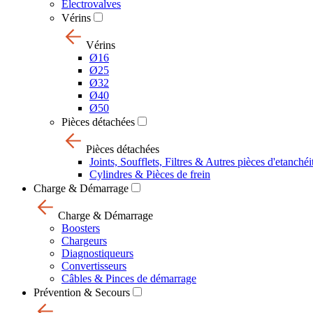
Electrovalves
Vérins
Vérins
Ø16
Ø25
Ø32
Ø40
Ø50
Pièces détachées
Pièces détachées
Joints, Soufflets, Filtres & Autres pièces d'etanchéi
Cylindres & Pièces de frein
Charge & Démarrage
Charge & Démarrage
Boosters
Chargeurs
Diagnostiqueurs
Convertisseurs
Câbles & Pinces de démarrage
Prévention & Secours