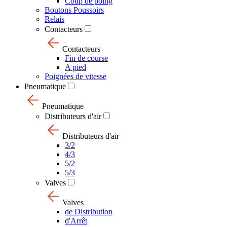
Coup de poing
Boutons Poussoirs
Relais
Contacteurs
Contacteurs
Fin de course
A pied
Poignées de vitesse
Pneumatique
Pneumatique
Distributeurs d'air
Distributeurs d'air
3/2
4/3
5/2
5/3
Valves
Valves
de Distribution
d'Arrêt